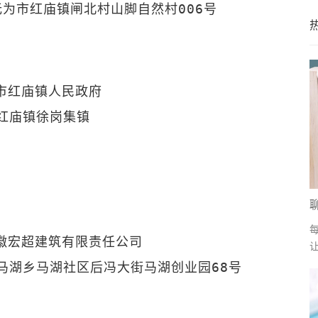
为市红庙镇闸北村山脚自然村006号
市红庙镇人民政府
红庙镇徐岗集镇
徽宏超建筑有限责任公司
马湖乡马湖社区后冯大街马湖创业园68号