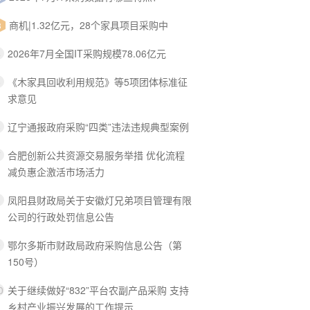
商机|1.32亿元，28个家具项目采购中
3
2026年7月全国IT采购规模78.06亿元
4
《木家具回收利用规范》等5项团体标准征
5
求意见
辽宁通报政府采购“四类”违法违规典型案例
6
合肥创新公共资源交易服务举措 优化流程
7
减负惠企激活市场活力
凤阳县财政局关于安徽灯兄弟项目管理有限
8
公司的行政处罚信息公告
鄂尔多斯市财政局政府采购信息公告（第
9
150号）
关于继续做好“832”平台农副产品采购 支持
0
乡村产业振兴发展的工作提示